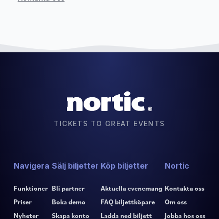
TICKETS TO GREAT EVENTS
Navigera
Sälj biljetter
Köp biljetter
Nortic
Funktioner
Bli partner
Aktuella evenemang
Kontakta oss
Priser
Boka demo
FAQ biljettköpare
Om oss
Nyheter
Skapa konto
Ladda ned biljett
Jobba hos oss